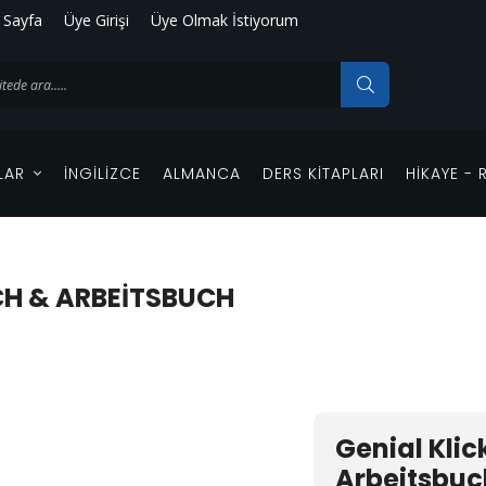
 Sayfa
Üye Girişi
Üye Olmak İstiyorum
LAR
İNGILIZCE
ALMANCA
DERS KITAPLARI
HIKAYE -
CH & ARBEITSBUCH
Genial Klic
Arbeitsbuc