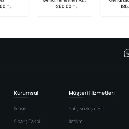
nial Ferienheft A2...
Genial Klick A 1 Glo...
W
250.00 TL
185.00 TL
Sepete At
Sepete At
Kurumsal
Müşteri Hizmetleri
İletişim
Satış Sözleşmesi
Sipariş Takibi
İletişim