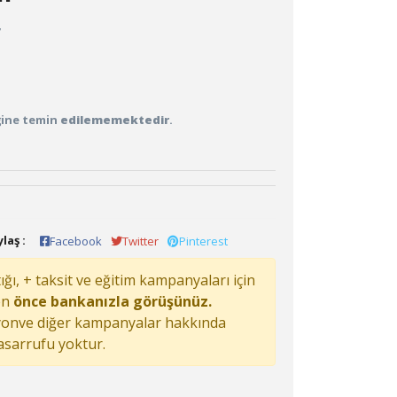
7
iğine temin
edilememektedir
.
laş :
Facebook
Twitter
Pinterest
ğı, + taksit ve eğitim kampanyaları için
en
önce bankanızla görüşünüz.
onve diğer kampanyalar hakkında
tasarrufu yoktur.