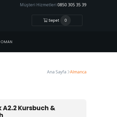
Müşteri Hizmetleri
0850 305 35 39
Sepet
0
 ROMAN
Ana Sayfa
Almanca
k A2.2 Kursbuch &
h