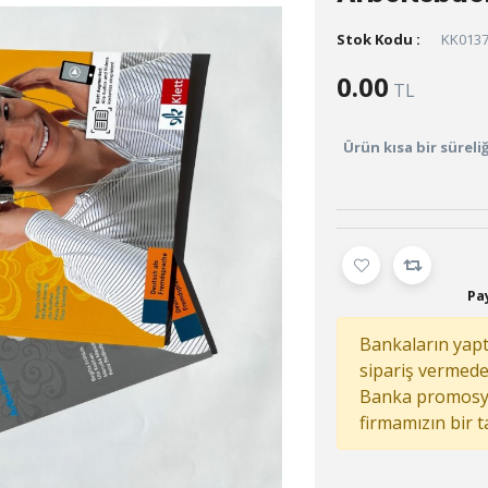
Stok Kodu :
KK013
0.00
TL
Ürün kısa bir sürel
Pay
Bankaların yaptı
sipariş vermed
Banka promosy
firmamızın bir 