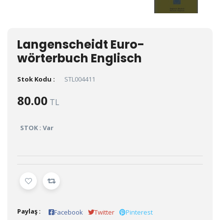
Langenscheidt Euro-
wörterbuch Englisch
Stok Kodu :
STL004411
80.00
TL
STOK : Var
Paylaş :
Facebook
Twitter
Pinterest