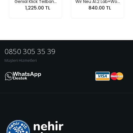
Genial Klick Teilban...
Wir Neu A1.2 Lab+Wö...
1,225.00 TL
840.00 TL
Sepete At
Sepete At
0850 305 35 39
Müşteri Hizmetleri