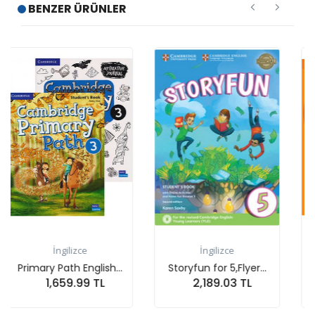
BENZER ÜRÜNLER
lizce
İngilizce
İngilizce
h English...
Storyfun for 5,Flyer...
Super Mind's,
9.99 TL
2,189.03 TL
3,470.01
ete At
Sepete At
Sepete 