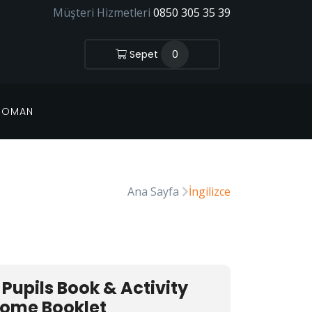
Müşteri Hizmetleri
0850 305 35 39
Sepet
0
 ROMAN
Ana Sayfa
İngilizce
Pupils Book & Activity
Home Booklet