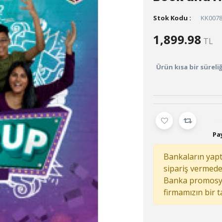
Stok Kodu :
KK007
1,899.98
TL
Ürün kısa bir sürel
Pay
Bankaların yaptı
sipariş vermed
Banka promosy
firmamızın bir 