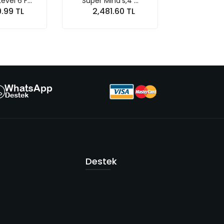
Storyfun for 4,Mover...
Super Mind's,3 ...
2,189.03 TL
1,415.04 TL
Sepete At
Sepete At
Destek