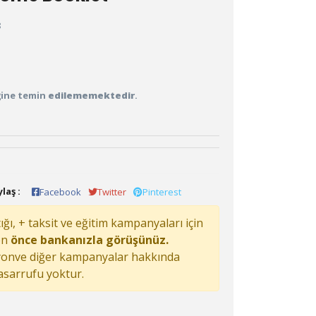
8
iğine temin
edilememektedir
.
laş :
Facebook
Twitter
Pinterest
ğı, + taksit ve eğitim kampanyaları için
en
önce bankanızla görüşünüz.
onve diğer kampanyalar hakkında
tasarrufu yoktur.