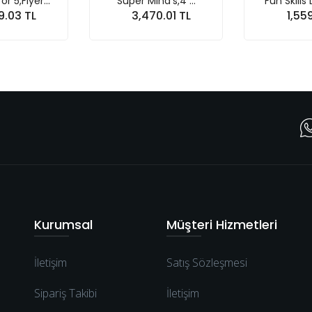
Fun Skills Level 6 F...
Super Mind's,4 ...
1,559.99 TL
2,481.60 TL
Sepete At
Sepete At
Kurumsal
Müşteri Hizmetleri
İletişim
Satış Sözleşmesi
Sipariş Takibi
İletişim