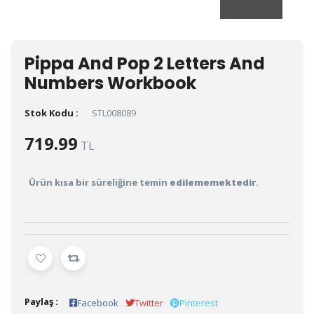
Pippa And Pop 2 Letters And
Numbers Workbook
Stok Kodu :
STL008089
719.99
TL
Ürün kısa bir süreliğine temin
edilememektedir
.
Paylaş :
Facebook
Twitter
Pinterest