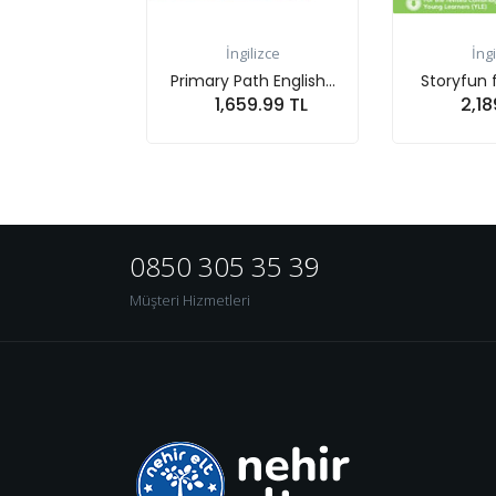
İngilizce
İngilizce
Storyfun for 5,Flyer...
Super Mind's,4 ...
2,189.03 TL
3,470.01 TL
Sepete At
Sepete At
0850 305 35 39
Müşteri Hizmetleri