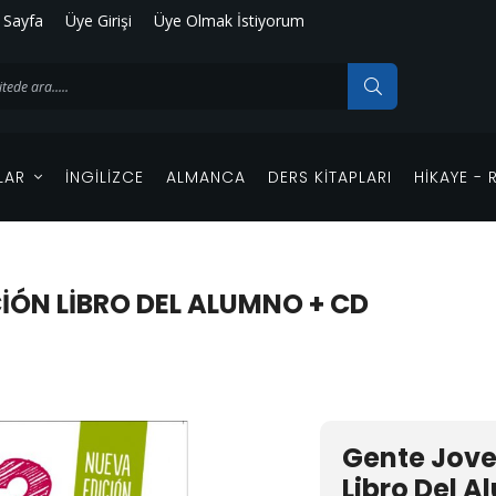
 Sayfa
Üye Girişi
Üye Olmak İstiyorum
LAR
İNGILIZCE
ALMANCA
DERS KITAPLARI
HIKAYE -
IÓN LIBRO DEL ALUMNO + CD
Gente Jove
Libro Del 