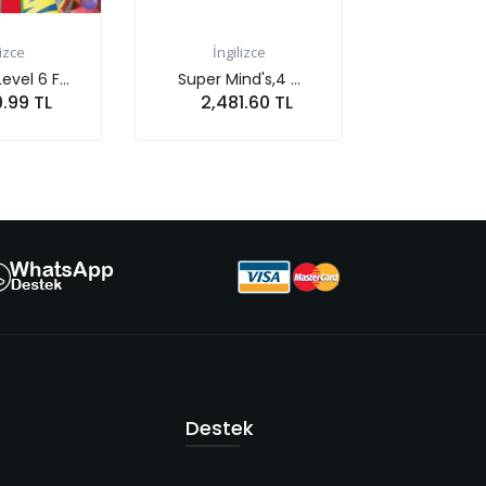
İngilizce
İngilizce
Storyfun for 4,Mover...
Super Mind's,3 ...
2,189.03 TL
1,415.04 TL
Sepete At
Sepete At
Destek