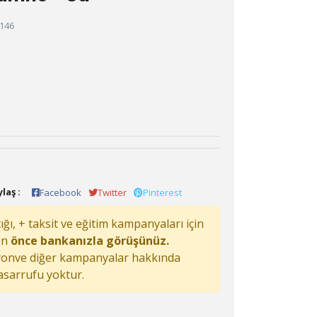
146
laş :
Facebook
Twitter
Pinterest
ğı, + taksit ve eğitim kampanyaları için
en
önce bankanızla görüşünüz.
onve diğer kampanyalar hakkında
tasarrufu yoktur.