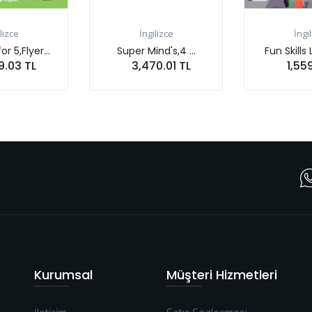
İngilizce
İngilizce
Fun Skills Level 6 F...
Super Mind's,4 ...
1,559.99 TL
2,481.60 TL
Sepete At
Sepete At
Kurumsal
Müşteri Hizmetleri