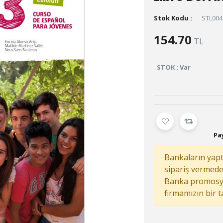
Stok Kodu :
STL004
154.70
TL
STOK : Var
Pay
Bankaların yaptı
sipariş vermed
Banka promosy
firmamızın bir 