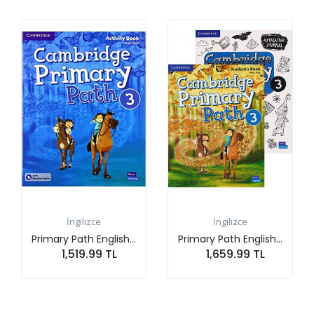
İngilizce
İngilizce
mary Path English...
Primary Path English...
Storyfun
1,519.99 TL
1,659.99 TL
2
Sepete At
Sepete At