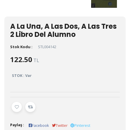
A La Una, A Las Dos, A Las Tres
2 Libro Del Alumno
Stok Kodu :
STL004142
122.50
TL
STOK : Var
Paylaş :
Facebook
Twitter
Pinterest