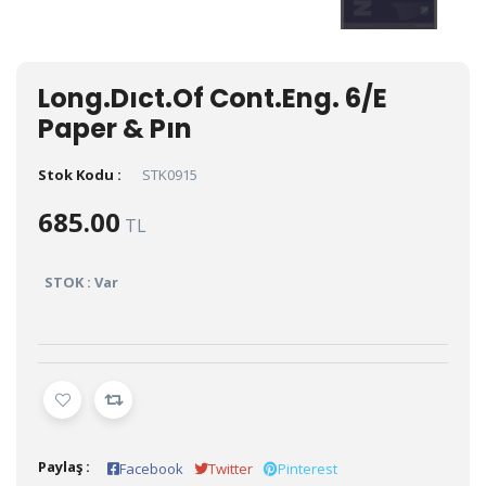
Long.Dıct.Of Cont.Eng. 6/E
Paper & Pın
Stok Kodu :
STK0915
685.00
TL
STOK : Var
Paylaş :
Facebook
Twitter
Pinterest