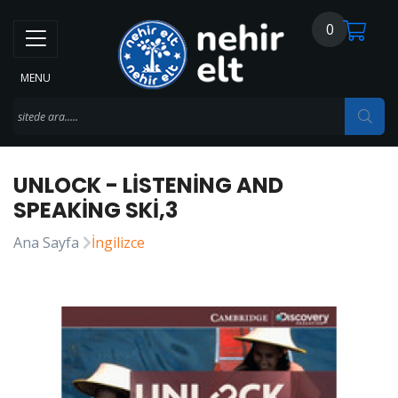
0
MENU
UNLOCK - LISTENING AND
SPEAKING SKI,3
Ana Sayfa
İngilizce