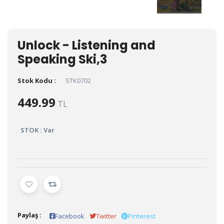
Unlock - Listening and
Speaking Ski,3
Stok Kodu :
STK0702
449.99
TL
STOK : Var
Paylaş :
Facebook
Twitter
Pinterest