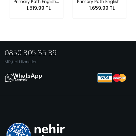
Primary Path English...
Primary Path English...
1,519.99 TL
1,659.99 TL
Sepete At
Sepete At
0850 305 35 39
Müşteri Hizmetleri