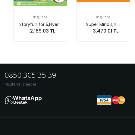
İngilizce
İngilizce
Storyfun for 5,Flyer...
Super Mind's,4 ...
2,189.03 TL
3,470.01 TL
Sepete At
Sepete At
0850 305 35 39
Müşteri Hizmetleri