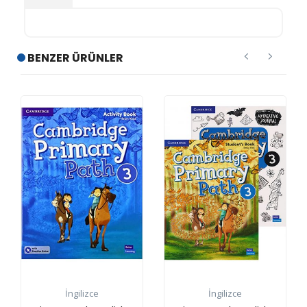
BENZER ÜRÜNLER
İngilizce
İngilizce
İn