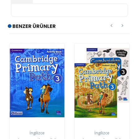
BENZER ÜRÜNLER
İngilizce
İngilizce
İng