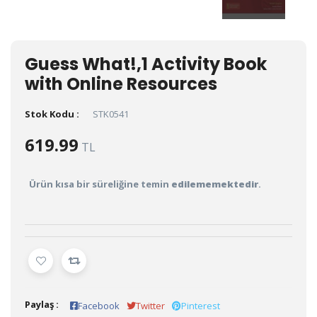
Guess What!,1 Activity Book
with Online Resources
Stok Kodu :
STK0541
619.99
TL
Ürün kısa bir süreliğine temin
edilememektedir
.
Paylaş :
Facebook
Twitter
Pinterest