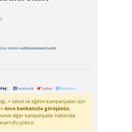
65
iğine temin
edilememektedir
.
laş :
Facebook
Twitter
Pinterest
ğı, + taksit ve eğitim kampanyaları için
en
önce bankanızla görüşünüz.
onve diğer kampanyalar hakkında
tasarrufu yoktur.