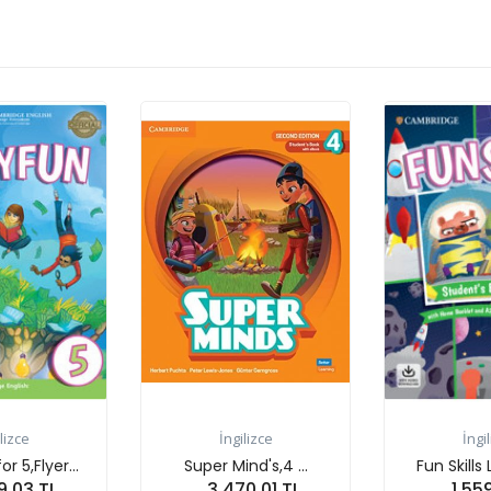
gilizce
İngilizce
İng
ind's,4 ...
Fun Skills Level 6 F...
Super M
70.01 TL
1,559.99 TL
2,4