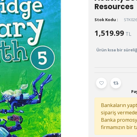
Resources
Stok Kodu :
STK02
1,519.99
TL
Ürün kısa bir sürel
Pay
Bankaların yaptı
sipariş vermed
Banka promosy
firmamızın bir 