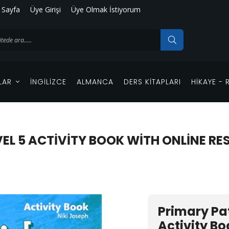
 Sayfa
Üye Girişi
Üye Olmak İstiyorum
LAR
İNGILIZCE
ALMANCA
DERS KITAPLARI
HIKAYE -
VEL 5 ACTIVITY BOOK WITH ONLINE R
Primary Pat
Activity Bo