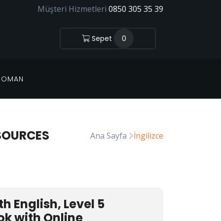
Müşteri Hizmetleri
0850 305 35 39
Sepet
0
 ROMAN
ESOURCES
Ana Sayfa
İngilizce
h English, Level 5
ok with Online