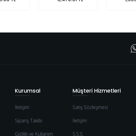
Sepete At
Sepete At
Kurumsal
Müşteri Hizmetleri
İletişim
Satış Sözleşmesi
Sipariş Takibi
İletişim
Gizlilik ve Kullanım
S.S.S.