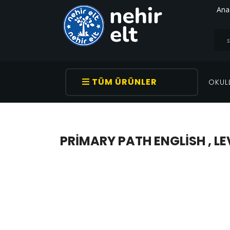
Ana
TÜM ÜRÜNLER
OKUL
PRIMARY PATH ENGLISH , L