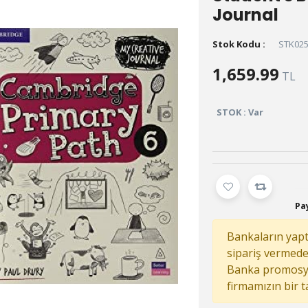
Journal
Stok Kodu :
STK02
1,659.99
TL
STOK : Var
Pay
Bankaların yaptı
sipariş vermed
Banka promosy
firmamızın bir 