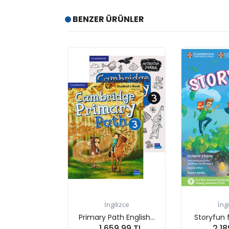
BENZER ÜRÜNLER
İngilizce
İngilizce
Primary Path English...
Storyfun for 5,Flyer...
1,659.99 TL
2,189.03 TL