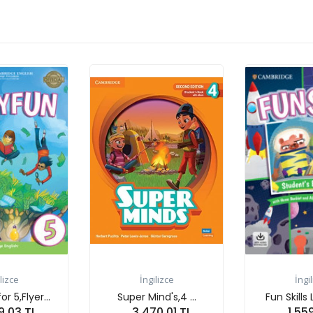
İngilizce
İngilizce
Super Mind's,4 ...
Fun Skills Level 6 F...
3,470.01 TL
1,559.99 TL