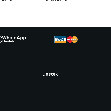
Sepete At
Sepete At
Destek