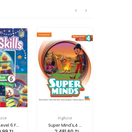
İngilizce
İngilizce
Super Mind's,4 ...
Storyfun for 4,Mover...
2,481.60 TL
2,189.03 TL