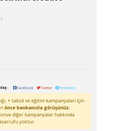
57
laş :
Facebook
Twitter
Pinterest
ğı, + taksit ve eğitim kampanyaları için
en
önce bankanızla görüşünüz.
onve diğer kampanyalar hakkında
tasarrufu yoktur.