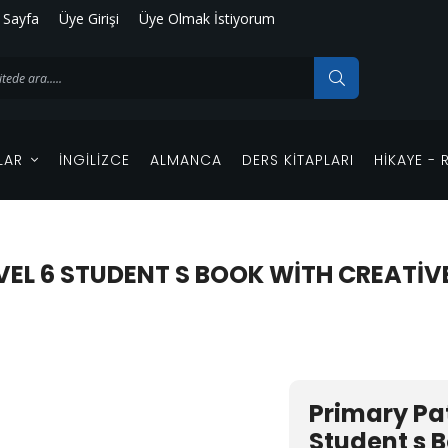
 Sayfa
Üye Girişi
Üye Olmak İstiyorum
LAR
İNGILIZCE
ALMANCA
DERS KITAPLARI
HIKAYE -
EVEL 6 STUDENT S BOOK WITH CREATI
Primary Pat
Student s 