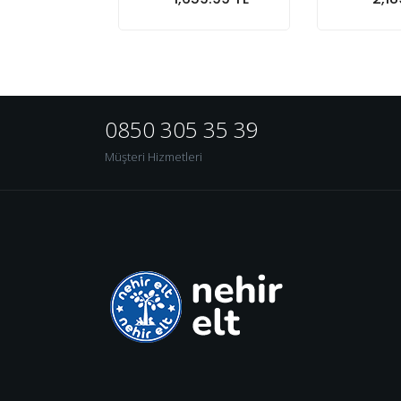
Sepete At
Sepete At
0850 305 35 39
Müşteri Hizmetleri