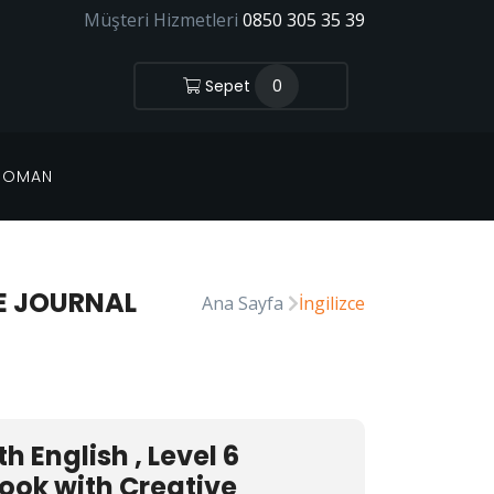
Müşteri Hizmetleri
0850 305 35 39
Sepet
0
 ROMAN
VE JOURNAL
Ana Sayfa
İngilizce
h English , Level 6
Book with Creative