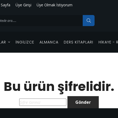
 Sayfa
Üye Girişi
Üye Olmak İstiyorum
LAR
İNGILIZCE
ALMANCA
DERS KITAPLARI
HIKAYE -
Bu ürün şifrelidir.
Gönder