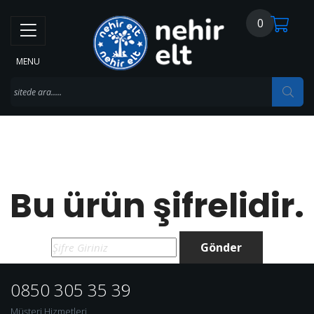
0
MENU
Bu ürün şifrelidir.
Gönder
0850 305 35 39
Müşteri Hizmetleri