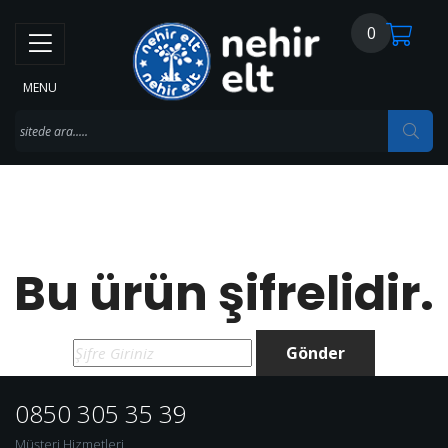
0
MENU
Bu ürün şifrelidir.
Gönder
0850 305 35 39
Müşteri Hizmetleri