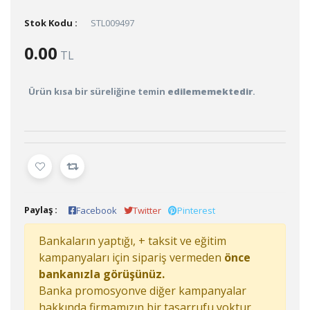
Stok Kodu :
STL009497
0.00
TL
Ürün kısa bir süreliğine temin
edilememektedir
.
Paylaş :
Facebook
Twitter
Pinterest
Bankaların yaptığı, + taksit ve eğitim
kampanyaları için sipariş vermeden
önce
bankanızla görüşünüz.
Banka promosyonve diğer kampanyalar
hakkında firmamızın bir tasarrufu yoktur.