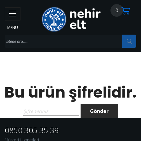
0
MENU
Bu ürün şifrelidir.
Gönder
0850 305 35 39
Müşteri Hizmetleri