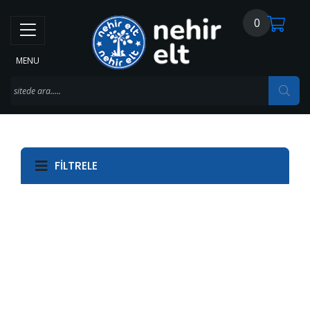
0
MENU
FILTRELE