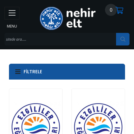
0
MENU
FILTRELE