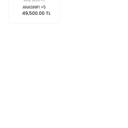
Ana Sınıfı +5
ANASINIFI +5
49,500.00 TL
Sepete At